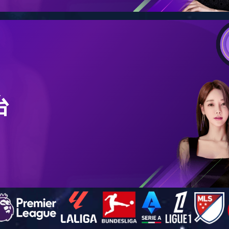
中国） | 一根钢锭的24小时深度“
浏览次数：981
所属栏目：媒体聚焦
发表时间：2025-07-07 16:03:33
炉子一天仅淬出一根钢锭吗？
公司（以下简称国泰东工）电渣钢生产车间内，一根6米高的钢锭
缓冷还需72小时，以保证其优越品质。”该公司副经理薛瑞星说。