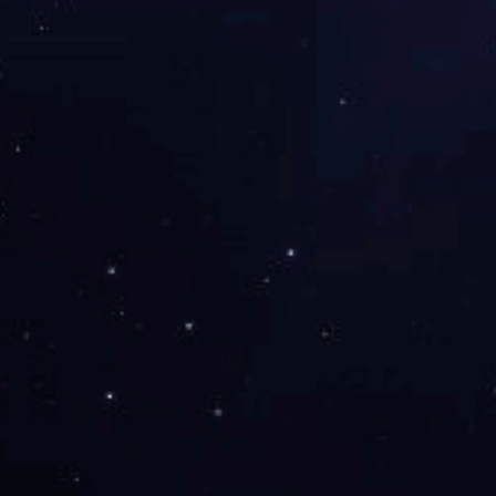
深度“SPA”效果明显。
刘宗辉介绍，国泰东工生产的电渣钢纯度高
“目前一期项目订单饱满，二期项目预计9月投
目前，济源正积极构建“1+5+N”战略布局
业的代表，济源钢铁正专注技术突破，以24小
产业体系作出应有的贡献。
公司地址：中国