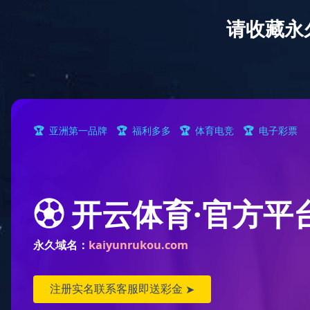
完美平台
关于我们
产品服务
产品宣
首页
联系方式
其它业务
新闻中心>
集团视频
完美平
当前位置：
首页
>
新闻中心
>
媒体聚焦