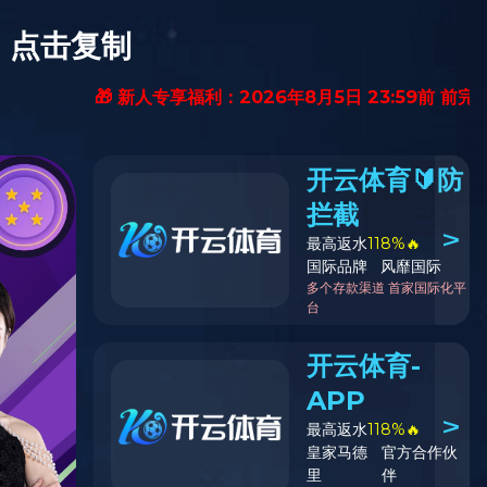
完美平台客户联通用户入
口
完美平台客户电信用户入
技术中心
用户评价
口