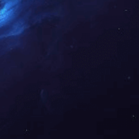
一次“排毒”。净化后的钢水则缓缓滴落在结晶器
步一等奖的成果转化。”站在比三层楼还高的“大块
米自耗电极一次性熔铸成6米钢锭，避免中途更换电
降本增效。