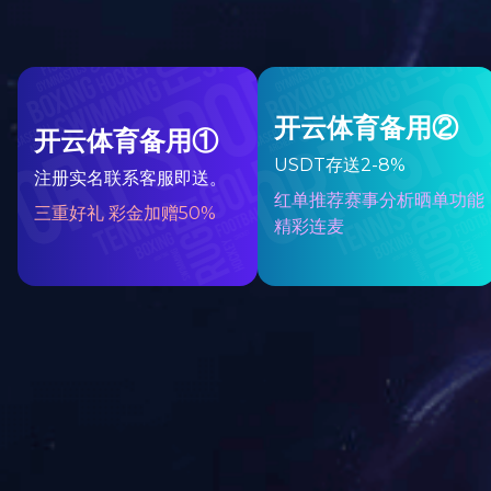
作为完美平台（以下简称济源钢铁）钢材深
钢，以满足国家重点领域需求，助力济源钢铁在