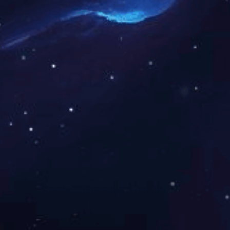
设备的精密运行，离不开“智慧大脑”操控。
中控室内，智慧系统正实时监测着炉内的氧
表熔速。根据电极‘体重下降’情况，系统可精准调