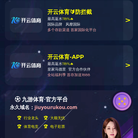
河南海
浏览次数：
河南海博瑞硅材料科技有
璐交叉口），是由完美平台和
股子公司，是一家从事高分散
业。公司将于2020年10月
员（完美平台代招）。具体事
一、基本条件
1、遵纪守法，品行端正
2、年龄35周岁以下，身